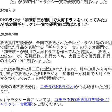
た」が 第57回ギャラクシー賞で優秀賞に選ばれました
お知らせ
RKBラジオ「加来耕三が柳川で大河ドラマをつくってみた」
が 第57回ギャラクシー賞で優秀賞に選ばれました
2020/07/08
放送批評懇談会が、全国で放送されたテレビ・ラジオ等の番組
で優れた作品を表彰する『ギャラクシー賞』のラジオ部門で、
「加来耕三が柳川で大河ドラマを作ってみた 超拡大！ 放送尺
22倍SP」が、応募総数88作品のうち、大賞に次ぐ優秀賞3作品
のうちの1つに選ばれました。
これは令和2年2月11日に放送されたもので、昨年10月から今年
3月末まで放送されたRKBラジオ「加来耕三が柳川で大河ドラ
マをつくってみた」の特別番組です。
過去の通常放送分は、
コチラ(RKBラジオ)
からお聴きいただけ
ます。
○ギャラクシー賞については、
コチラ(NPO放送批評懇談会 ギ
ャラクシー賞概要)
をご覧ください。