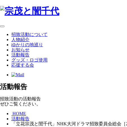
招致活動について
人物紹介
ゆかりの地巡り
お知らせ
活動報告
グッズ・ロゴ使用
応援する会
活動報告
招致活動の活動報告
ぜひご覧ください。
HOME
活動報告
「立花宗茂と誾千代」NHK大河ドラマ招致委員会総会［2018