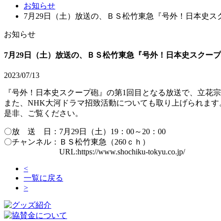
お知らせ
7月29日（土）放送の、ＢＳ松竹東急『号外！日本史
お知らせ
7月29日（土）放送の、ＢＳ松竹東急『号外！日本史スクー
2023/07/13
『号外！日本史スクープ砲』の第1回目となる放送で、立花
また、NHK大河ドラマ招致活動についても取り上げられます
是非、ご覧ください。
〇放 送 日：7月29日（土）19：00～20：00
〇チャンネル：ＢＳ松竹東急（260ｃｈ）
URL:https://www.shochiku-tokyu.co.jp/
<
一覧に戻る
>