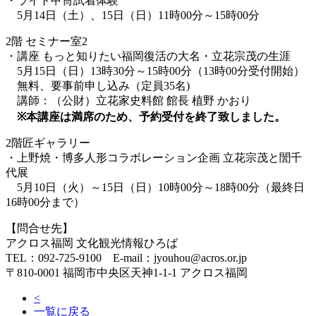
・ライト甲冑試着体験
5月14日（土）、15日（日）11時00分～15時00分
2階 セミナー室2
・講座 もっと知りたい福岡復活の大名・立花宗茂の生涯
5月15日（日）13時30分～15時00分（13時00分受付開始）
無料、要事前申し込み（定員35名)
講師：（公財）立花家史料館 館長 植野 かおり
※本講座は満席のため、予約受付を終了致しました。
2階匠ギャラリー
・上野焼・博多人形コラボレーション企画 立花宗茂と誾千
代展
5月10日（火）～15日（日）10時00分～18時00分（最終日
16時00分まで）
【問合せ先】
アクロス福岡 文化観光情報ひろば
TEL：092-725-9100 E-mail：jyouhou@acros.or.jp
〒810-0001 福岡市中央区天神1-1-1 アクロス福岡
<
一覧に戻る