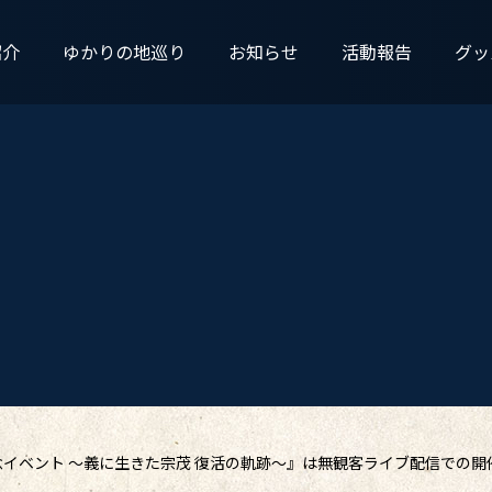
紹介
ゆかりの地巡り
お知らせ
活動報告
グッ
念イベント ～義に生きた宗茂 復活の軌跡～』は無観客ライブ配信での